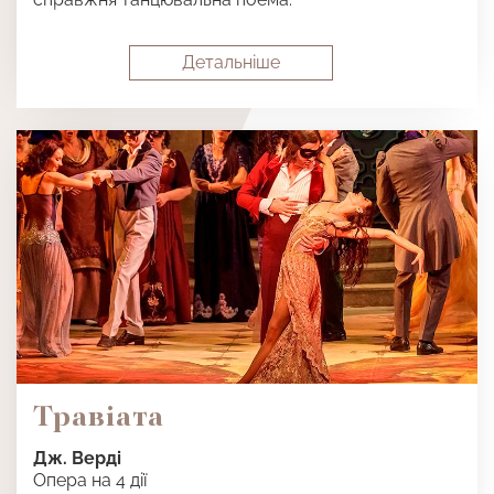
Детальнiше
Травіата
Дж. Верді
Опера на 4 дії