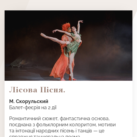
пери,
У рамках вистави діє послуга
VIP
Вона
Антракт
– додаткова послуга, яка
У 
VIP
зробить ваше перебування в театрі
ще більш цікавим і приємним.
ДЕТАЛЬНIШЕ
КУПИТИ КВИТОК
Лісова Пісня.
М. Скорульский
Балет-феєрія на 2 дії
Романтичний сюжет, фантастична основа,
поєднана з фольклорним колоритом, мотиви
та інтонації народних пісень і танців — це
справжня танцювальна поема.