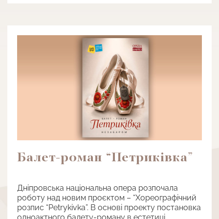
Балет-роман “Петриківка”
Дніпровська національна опера розпочала
роботу над новим проєктом – “Хореографічний
розпис “Petrykivka”. В основі проекту постановка
одноактного балету-роману в естетиці