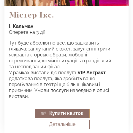
Містер Ікс.
І. Кальман
Оперета на 3 дії
Тут буде абсолютно все, що зацікавить
глядача: заплутаний сюжет, закулісні інтриги,
яскраві акторські образи, любовні
переживання, комічні ситуації та грандіозний
та несподіваний фінал.
У рамках вистави діє послуга
VIP Антракт
–
додаткова послуга, яка зробить ваше
перебування в театрі ще більш цікавим і
приємним. Умови послуги наведено в описі
вистави.
Купити квиток
Детальнiше