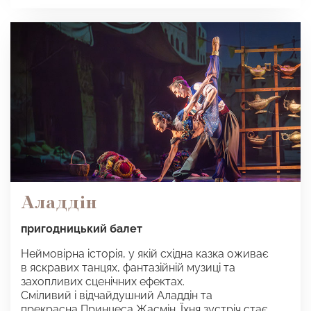
Аладдін
пригодницький балет
Неймовірна історія, у якій східна казка оживає
в яскравих танцях, фантазійній музиці та
захопливих сценічних ефектах.
Сміливий і відчайдушний Аладдін та
прекрасна Принцеса Жасмін. Їхня зустріч стає