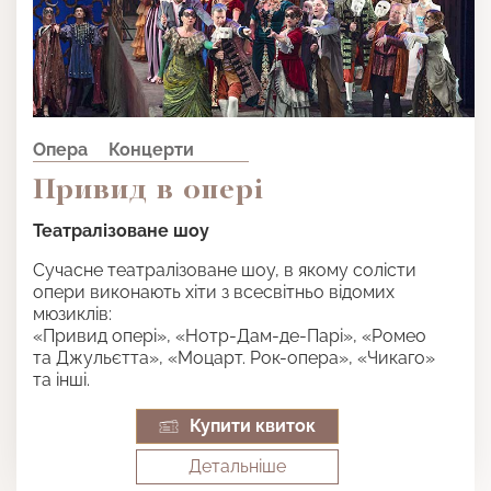
Опера
Концерти
Привид в опері
Театралізоване шоу
Сучасне театралізоване шоу, в якому солісти
опери виконають хіти з всесвітньо відомих
мюзиклів:
«Привид опері», «Нотр-Дам-де-Парі», «Ромео
та Джульєтта», «Моцарт. Рок-опера», «Чикаго»
та інші.
Купити квиток
Детальнiше