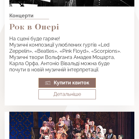
Концерти
Рок в Опері
На сцені буде гаряче!
Музичні композиції улюблених гуртів «Led
Zeppelin», «Beatles», «Pink Floyd», «Scorpions».
Музичні твори Вольфганга Амадея Моцарта,
Карла Орфа, Антоніо Вівальді можна буде
почути в новій музичній інтерпретації.
Купити квиток
Детальнiше