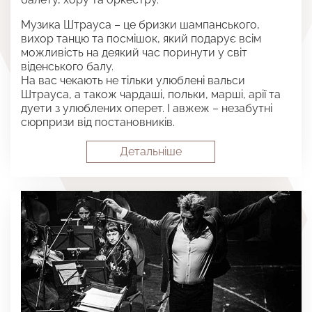
Музика Штрауса – це бризки шампанського,
вихор танцю та посмішок, який подарує всім
можливість на деякий час поринути у світ
віденського балу.
На вас чекають не тільки улюблені вальси
Штрауса, а також чардаші, польки, марші, арії та
дуети з улюблених оперет. І авжеж – незабутні
сюрпризи від постановників.
Детальнiше