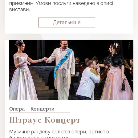
приємним. Умови послуги наведено в описі
вистави.
Детальнiше
Опера
Концерти
Штраус Концерт
Музичне рандеву солістів опери, артистів
балету, хору та оркестру.