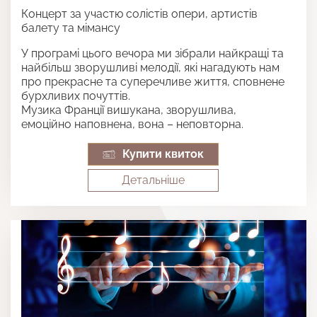
Концерт за участю солістів опери, артистів
балету та мімансу
У програмі цього вечора ми зібрали найкращі та
найбільш зворушливі мелодії, які нагадують нам
про прекрасне та суперечливе життя, сповнене
бурхливих почуттів.
Музика Франції вишукана, зворушлива,
емоційно наповнена, вона – неповторна.
Купити квиток
Детальнiше