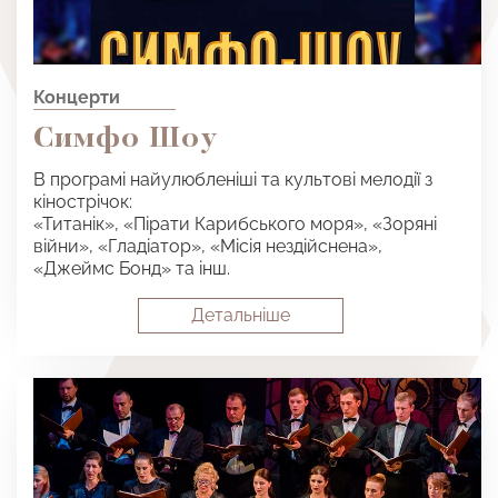
Концерти
Симфо Шоу
В програмі найулюбленіші та культові мелодії з
кінострічок:
«Титанік», «Пірати Карибського моря», «Зоряні
війни», «Гладіатор», «Місія нездійснена»,
«Джеймс Бонд» та інш.
Детальнiше