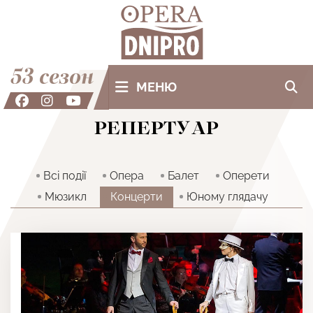
53 сезон
МЕНЮ
РЕПЕРТУАР
Всi події
Опера
Балет
Оперети
Мюзикл
Концерти
Юному глядачу