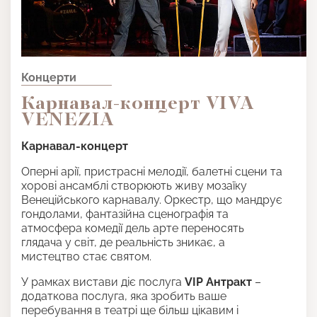
Концерти
Карнавал-концерт VIVA
VENEZIA
Карнавал-концерт
Оперні арії, пристрасні мелодії, балетні сцени та
хорові ансамблі створюють живу мозаїку
Венеційського карнавалу. Оркестр, що мандрує
гондолами, фантазійна сценографія та
атмосфера комедії дель арте переносять
глядача у світ, де реальність зникає, а
мистецтво стає святом.
У рамках вистави діє послуга
VIP Антракт
–
додаткова послуга, яка зробить ваше
перебування в театрі ще більш цікавим і