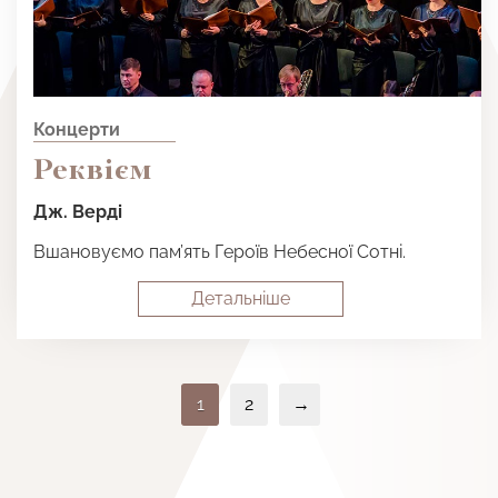
Концерти
Реквієм
Дж. Верді
Вшановуємо пам’ять Героїв Небесної Сотні.
Детальнiше
1
2
→