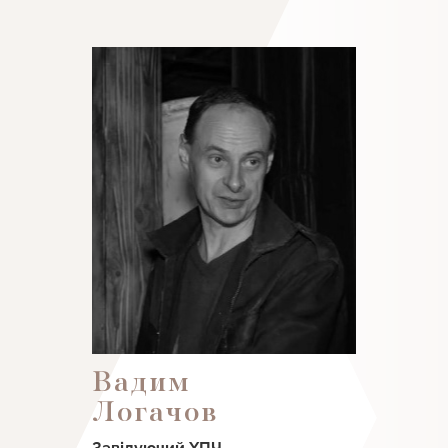
Вадим
Логачов