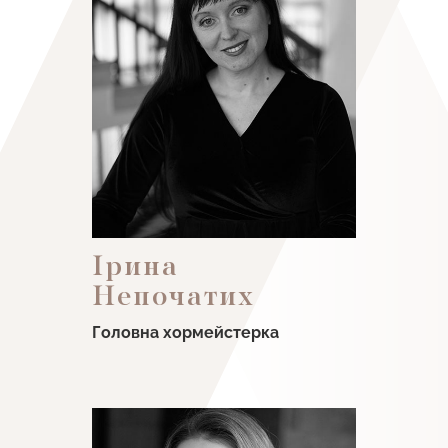
Ірина
Непочатих
Головна хормейстерка