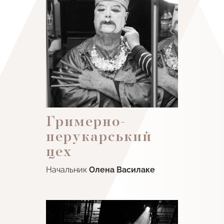
Гримерно-
перукарський
цех
Начальник
Олена Василаке