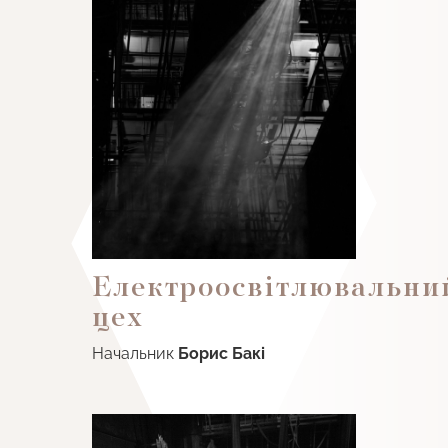
Електроосвітлювальни
цех
Начальник
Борис Бакі