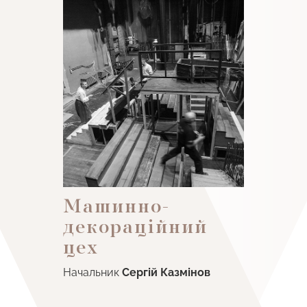
Машинно-
декораційний
цех
Начальник
Сергій Казмінов