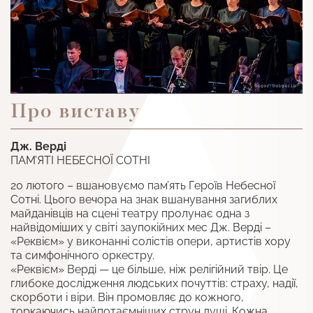
Про виставу
Дж. Верді
ПАМ’ЯТІ НЕБЕСНОЇ СОТНІ
20 лютого – вшановуємо пам’ять Героїв Небесної
Сотні. Цього вечора на знак вшанування загиблих
майданівців на сцені театру пролунає одна з
найвідоміших у світі заупокійних мес Дж. Верді –
«Реквієм» у виконанні солістів опери, артистів хору
та симфонічного оркестру.
«Реквієм» Верді — це більше, ніж релігійний твір. Це
глибоке дослідження людських почуттів: страху, надії,
скорботи і віри. Він промовляє до кожного,
торкаючись найпотаємніших струн душі. Кожна