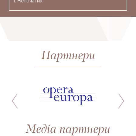
І. Непочатих
Партнери
Медіа партнери