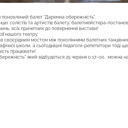
ся поновлений балет “Даремна обережність”.
анцю: солістів та артистів балету, балетмейстера-постанов
чинь, всіх причетних до повернення вистави!
ії нашого театру.
в своєрідним мостом між поколіннями балетних танцівників
рафічної школи, а сьогоднішні педагоги-репетитори тоді ще
ість працювати!
ережність” який відбудеться 25 червня о 17-00, можна на