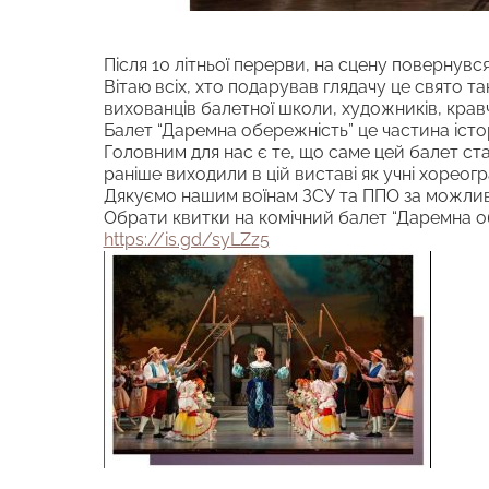
Після 10 літньої перерви, на сцену повернув
Вітаю всіх, хто подарував глядачу це свято т
вихованців балетної школи, художників, крав
Балет “Даремна обережність” це частина істор
Головним для нас є те, що саме цей балет ста
раніше виходили в цій виставі як учні хореог
Дякуємо нашим воїнам ЗСУ та ППО за можлив
Обрати квитки на комічний балет “Даремна об
https://is.gd/syLZz5