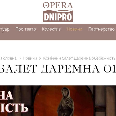
туар
Про театр
Колектив
Новини
Партнерство
>
>
Головна
Новини
Комічний балет Даремна обережність
БАЛЕТ ДАРЕМНА О