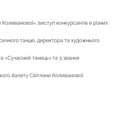
Коливанової», виступ конкурсантів в різних
асичного танцю, директора та художнього
та «Сучасний танець» та 3 звання
ького балету Світлани Коливанової.