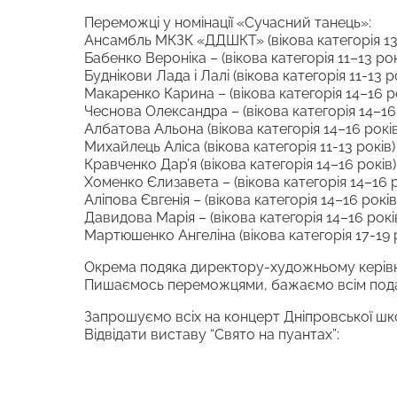
Переможці у номінації «Сучасний танець»:
Ансамбль МКЗК «ДДШКТ» (вікова категорія 13-1
Бабенко Вероніка – (вікова категорія 11–13 рокі
Буднікови Лада і Лалі (вікова категорія 11-13 ро
Макаренко Карина – (вікова категорія 14–16 рок
Чеснова Олександра – (вікова категорія 14–16 р
Албатова Альона (вікова категорія 14–16 років) 
Михайлець Аліса (вікова категорія 11-13 років) –
Кравченко Дар’я (вікова категорія 14–16 років) –
Хоменко Єлизавета – (вікова категорія 14–16 рок
Аліпова Євгенія – (вікова категорія 14–16 рок
Давидова Марія – (вікова категорія 14–16 рок
Мартюшенко Ангеліна (вікова категорія 17-19 
Окрема подяка директору-художньому керівни
Пишаємось переможцями, бажаємо всім подал
Запрошуємо всіх на концерт Дніпровської шко
Відвідати виставу “Свято на пуантах”: