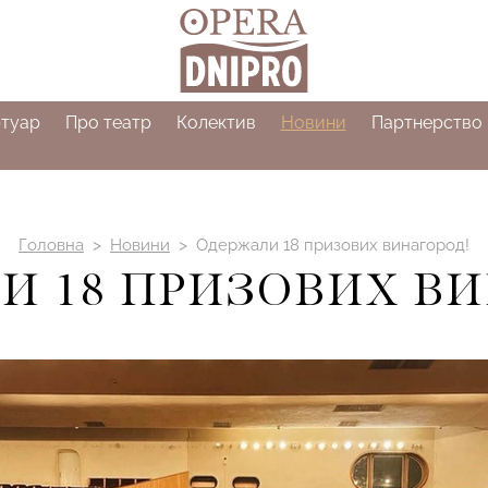
туар
Про театр
Колектив
Новини
Партнерство
>
>
Головна
Новини
Одержали 18 призових винагород!
И 18 ПРИЗОВИХ ВИ