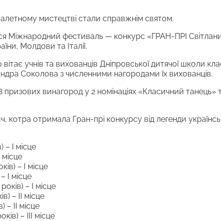
 балетному мистецтві стали справжнім святом.
вся Міжнародний фестиваль — конкурс «ГРАН-ПРІ Світлани 
їни, Молдови та Італії.
вітає учнів та вихованців Дніпровської дитячої школи кл
ндра Соколова з численними нагородами їх вихованців.
8 призових винагород у 2 номінаціях «Класичний танець» 
ич, котра отримала Гран-прі конкурсу від легенди українс
 – І місце
І місце
ків) – І місце
– І місце
оків) – І місце
в) – ІІ місце
 – ІІ місце
ів) – ІІІ місце