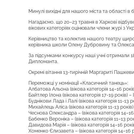
Минулі вихідні для нашого міста та області в
Нагадаємо, що 20–23 травня в Харкові відбу
вікових категоріях оцінювали члени журі з Укра
Керівництво та колектив нашого театру щиро 
керівника школи Олену Дубровину та Олекса
За підсумками конкурсу наші учні отримали 1
Дипломанта.
Окремі вітання 13-тирічній Маргариті Пашкев
Переможці у номінації «Класичний танець»:
Албатова Альона (вікова категорія 14–16 років)
Байтлер Ілона (вікова категорія 17-19 років) – 
Буднікови Лада і Лалі (вікова категорія 11-13 ро
Михайлець Аліса (вікова категорія 11-13 років) 
Чеснова Олександра – (вікова категорія 14–16 р
Бабенко Вероніка – (вікова категорія 11–13 рокі
Давидова Марія – (вікова категорія 14–16 років)
Хоменко Єлизавета – (вікова категорія 14–16 рок