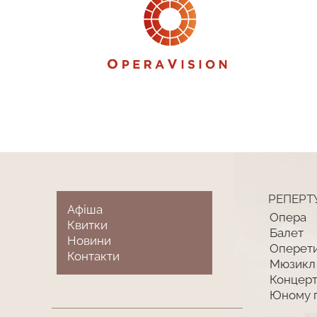
РЕПЕРТ
Афіша
Опера
Квитки
Балет
Новини
Оперет
Контакти
Мюзикл
Концер
Юному 