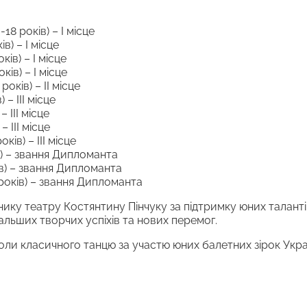
8 років) – І місце
в) – І місце
ків) – І місце
ів) – І місце
оків) – ІІ місце
– ІІІ місце
 ІІІ місце
 ІІІ місце
ів) – ІІІ місце
ів) – звання Дипломанта
ів) – звання Дипломанта
років) – звання Дипломанта
ку театру Костянтину Пінчуку за підтримку юних таланті
ьших творчих успіхів та нових перемог.
ли класичного танцю за участю юних балетних зірок Україн