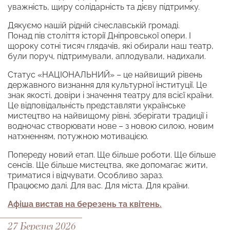
уважність, щиру солідарність та дієву підтримку.
Дякуємо нашій рідній січеславській громаді.
Понад пів століття історії Дніпровської опери. І
щороку сотні тисяч глядачів, які обирали наш театр,
були поруч, підтримували, аплодували, надихали.
Статус «НАЦІОНАЛЬНИЙ» – це найвищий рівень
державного визнання для культурної інституції. Це
знак якості, довіри і значення театру для всієї країни.
Це відповідальність представляти українське
мистецтво на найвищому рівні, зберігати традиції і
водночас створювати нове – з новою силою, новим
натхненням, потужною мотивацією.
Попереду новий етап. Ще більше роботи. Ще більше
сенсів. Ще більше мистецтва, яке допомагає жити,
триматися і відчувати. Особливо зараз.
Працюємо далі. Для вас. Для міста. Для країни.
Афіша вистав на березень та квітень.
27 Березня 2026