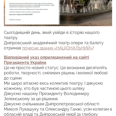
Сьогоднішній день, який увійде в історію нашого
театру.
Дніпровський академічний театр опери та балету
отримав
почесне звання «НАЦІОНАЛЬНИЙ»
!
Відповідний указ оприлюднений на сайті
Президента України
.
Це не просто новий статус. Це визнання десятиліть
роботи, творчості, сміливих рішень і великої любові
до сцени.
Ми щиро вітаємо весь колектив театру. І дякуємо
кожному, хто був частиною цього шляху.
Дякуємо нашому Президенту Володимиру
Зеленському за це рішення.
Дякуємо очільникам Дніпропетровської області
Миколі Лукашуку та Олександру Ганжі, усім колегам в
обласній владі та Дніпровській мерії за глибоку