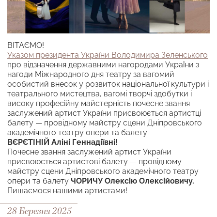
ВІТАЄМО!
Указом президента України Володимира Зеленського
про відзначення державними нагородами України з
нагоди Міжнародного дня театру за вагомий
особистий внесок у розвиток національної культури і
театрального мистецтва, вагомі творчі здобутки і
високу професійну майстерність почесне звання
заслужений артист України присвоюється артистці
балету — провідному майстру сцени Дніпровського
академічного театру опери та балету
ВЄРЄТІНІЙ Аліні Геннадіївні!
Почесне звання заслужений артист України
присвоюється артистові балету — провідному
майстру сцени Дніпровського академічного театру
опери та балету
ЧОРИЧУ Олексію Олексійовичу.
Пишаємося нашими артистами!
28 Березня 2025