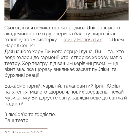
Сьогодні вся велика творча родина Дніпровського
академічного театру опери та балету щиро вітає
головну хормейстерку —
Ірину Непочатих
— з Днем
Народження!
Для нашого хору Ви його серце і душа, Ви — та, хто
веде голоси до гармонії, хто створює хорову магію
театру. Хор театру, під вашим керівництвом — це
візитівка, яка щоразу викликає захват публіки та
бурхливі овації.
Бажаємо гарній, чарівній, талановитий Ірині Юріївні
натхнення, міцного здоров’я, нових звершень і нехай
музика, яку Ви даруєте світу, завжди веде до світла й
радості!
З любов’ю та гордістю,
Ваш театр.