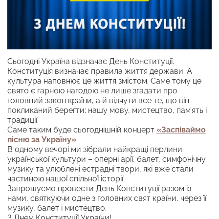
Сьогодні Україна відзначає День Конституції.
Конституція визначає правила життя держави. А
культура наповнює це життя змістом. Саме тому це
свято є гарною нагодою не лише згадати про
головний закон країни, а й відчути все те, що він
покликаний берегти: нашу мову, мистецтво, пам’ять і
традиції.
Саме таким буде сьогоднішній концерт
«Заспіваймо
пісню за Україну»
.
В одному вечорі ми зібрали найкращі перлини
української культури – оперні арії, балет, симфонічну
музику та улюблені естрадні твори, які вже стали
частиною нашої спільної історії.
Запрошуємо провести День Конституції разом із
нами, святкуючи одне з головних свят країни, через її
музику, балет і мистецтво.
З Днем Конституції України!