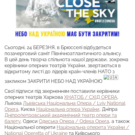
Сьогодні, 24 БЕРЕЗНЯ, в Брюсселі відбудеться
позачерговий саміт Північноатлантичного альянсу.
В цей день творча спільнота нашої держави, зокрема
керівники оперних театрів України, звертаються в
відкритому листі до лідерів країн-членів НАТО з
закликом ЗАКРИТИ НЕБО НАД УКРАЇНОЮ
Свої підписи під зверненням поставили керівники
оперних театрів Харкова
ХНАТОБ / СХІД OPERA
,
Львова
Львівська Національна Опера / Lviv National
Opera
, Києва
Національна опера України
, Дніпра
Дніпропетровський академічний театр опери та
балету
, Одеси
Одеська Опера / Odesa Opera
, а також
Національної оперети
Національна оперета України /
National Operetta of Ukraine
та Київського