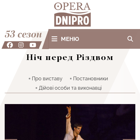
53 сезон
МЕНЮ
Ніч перед Різдвом
Про виставу
Постановники
Дiйовi особи та виконавцi