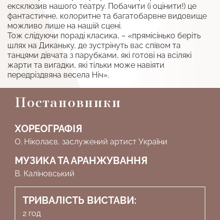
ексклюзив нашого театру. Побачити (і оцінити!) це
фантастичне, колоритне та багатобарвне видовище
можливо лише на нашій сцені.
Тож слідуючи пораді класика, – «прямісінько беріть
шлях на Диканьку, де зустрінуть вас співом та
танцями дівчата з парубками, які готові на всілякі
жарти та вигадки, які тільки може навіяти
передріздвяна весела Ніч».
Постановники
ХОРЕОГРАФІЯ
О. Ніколаєв, заслужений артист України
МУЗИКА ТА АРАНЖУВАННЯ
В. Каліновський
ТРИВАЛІСТЬ ВИСТАВИ:
2 год