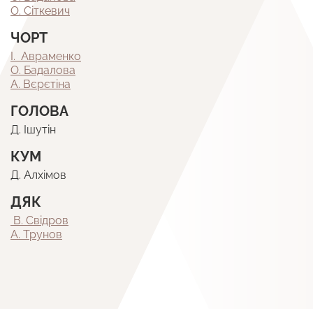
О. Сіткевич
ЧОРТ
І. Авраменко
О. Бадалова
А. Вєрєтіна
ГОЛОВА
Д. Ішутін
КУМ
Д. Алхімов
ДЯК
В. Свідров
А. Трунов