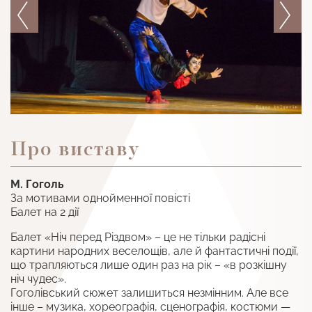
Про виставу
М. Гоголь
За мотивами однойменної повісті
Балет на 2 дії
Балет «Ніч перед Різдвом» – це не тільки радісні
картини народних веселощів, але й фантастичні події,
що трапляються лише один раз на рік – «в розкішну
ніч чудес».
Гоголівський сюжет залишиться незмінним. Але все
інше – музика, хореографія, сценографія, костюми —