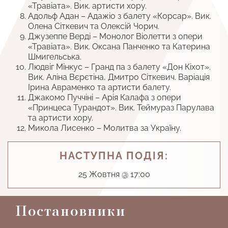
«Травіата». Вик. артисти хору.
Адольф Адан – Адажіо з балету «Корсар». Вик.
Олена Сіткевич та Олексій Чорич.
Джузеппе Верді – Монолог Віолетти з опери
«Травіата». Вик. Оксана Панченко та Катерина
Шмигельська.
Людвіг Мінкус – Гранд па з балету «Дон Кіхот».
Вик. Аліна Вєрєтіна, Дмитро Сіткевич. Варіація
Ірина Авраменко та артисти балету.
Джакомо Пуччіні – Арія Калафа з опери
«Принцеса Турандот». Вик. Теймураз Парулава
та артисти хору.
Микола Лисенко – Молитва за Україну.
НАСТУПНА ПОДІЯ:
25 Жовтня @ 17:00
Постановники