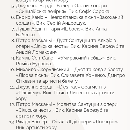
Джузеппе Верді – Болеро Олени з опери
«Сицилійська вечірня». Вик. Софія Сорока.
Енріко Каніо – Неаполітанська пісня «Закоханий
солдат». Вик. Сергій Андрощук.
Луіджі Ардітті – арія «IL bacio». Вик. Анна
Бабенко.
П’єтро Масканьї – Дует Сантуцци та Альфіо з
опери «Сільська честь». Вик.: Карина Верезуб та
Андрій Ломакович.
Каміль Сен-Санс – «Умираючий лебідь». Вик.
Роміна Бураєва.
Михайло Скорульський – Дует та кода з балету
«Лісова пісня». Вик. Єлизавета Хоменко, Дмитро
Сіткевич та артисти балету.
Джузеппе Верді – «Dies Irae» фрагмент з
«Реквієму». Вик. Тетяна Лисенко та артисти
хору.
П’єтро Масканьї – Молитва Сантуцци з опери
«Сільська честь». Вик. Карина Верезуб та
артисти хору.
Ріхард Вагнер – Фінал з ІІ дії опери «Лоенгрін».
Вик. артисти хору.