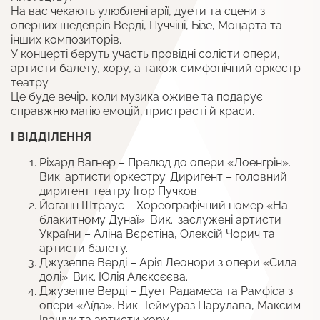
На вас чекають улюблені арії, дуети та сцени з
оперних шедеврів Верді, Пуччіні, Бізе, Моцарта та
інших композиторів.
У концерті беруть участь провідні солісти опери,
артисти балету, хору, а також симфонічний оркестр
театру.
Це буде вечір, коли музика оживе та подарує
справжню магію емоцій, пристрасті й краси.
І ВІДДІЛЕННЯ
Ріхард Вагнер – Прелюд до опери «Лоенгрін».
Вик. артисти оркестру. Диригент – головний
диригент театру Ігор Пучков
Йоганн Штраус – Хореографічний номер «На
блакитному Дунаї». Вик.: заслужені артисти
України – Аліна Вєрєтіна, Олексій Чорич та
артисти балету.
Джузеппе Верді – Арія Леонори з опери «Сила
долі». Вик. Юлія Алєксєєва.
Джузеппе Верді – Дует Радамеса та Рамфіса з
опери «Аїда». Вик. Теймураз Парулава, Максим
Іващук та артисти хору.