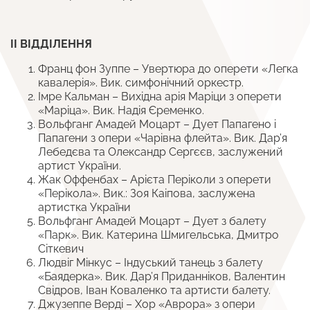
ІІ ВІДДІЛЕННЯ
Франц фон Зуппе – Увертюра до оперети «Легка
кавалерія». Вик. симфонічний оркестр.
Імре Кальман – Вихідна арія Маріци з оперети
«Маріца». Вик. Надія Єременко.
Вольфганг Амадей Моцарт – Дует Папагено і
Папагени з опери «Чарівна флейта». Вик. Дар’я
Лебедєва та Олександр Сергєєв, заслужений
артист України.
Жак Оффенбах – Арієта Періколи з оперети
«Перікола». Вик.: Зоя Каіпова, заслужена
артистка України
Вольфганг Амадей Моцарт – Дует з балету
«Парк». Вик. Катерина Шмигельська, Дмитро
Сіткевич
Людвіг Мінкус – Індуський танець з балету
«Баядерка». Вик. Дар’я Приданніков, Валентин
Свідров, Іван Коваленко та артисти балету.
Джузеппе Верді – Хор «Аврора» з опери