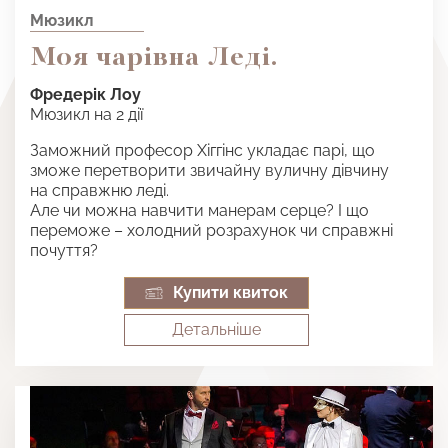
Мюзикл
Моя чарівна Леді.
Фредерік Лоу
Мюзикл на 2 дії
Заможний професор Хіггінс укладає парі, що
зможе перетворити звичайну вуличну дівчину
на справжню леді.
Але чи можна навчити манерам серце? І що
переможе – холодний розрахунок чи справжні
почуття?
Купити квиток
Детальнiше