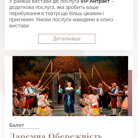
У рамках вистави діє послуга
VIP Антракт
–
додаткова послуга, яка зробить ваше
перебування в театрі ще більш цікавим і
приємним. Умови послуги наведено в описі
вистави.
Детальнiше
Балет
Даремна Обережність