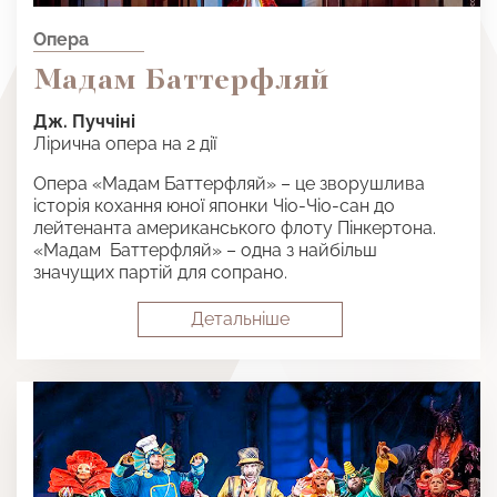
Опера
Мадам Баттерфляй
Дж. Пуччіні
Лірична опера на 2 дії
Опера «Мадам Баттерфляй» – це зворушлива
історія кохання юної японки Чіо-Чіо-сан до
лейтенанта американського флоту Пінкертона.
«Мадам Баттерфляй» – одна з найбільш
значущих партій для сопрано.
Детальнiше