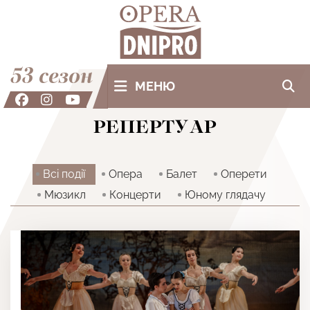
53 сезон
МЕНЮ
РЕПЕРТУАР
Всi події
Опера
Балет
Оперети
Мюзикл
Концерти
Юному глядачу