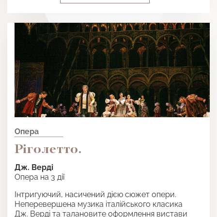
Опера
Ріголетто.
Дж. Верді
Опера на 3 дії
Інтригуючий, насичений дією сюжет опери.
Неперевершена музика італійського класика
Дж. Верді та талановите оформлення вистави