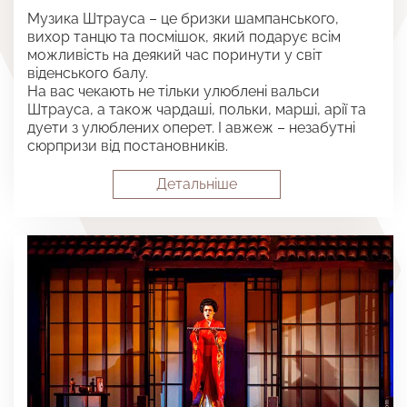
Музика Штрауса – це бризки шампанського,
вихор танцю та посмішок, який подарує всім
можливість на деякий час поринути у світ
віденського балу.
На вас чекають не тільки улюблені вальси
Штрауса, а також чардаші, польки, марші, арії та
дуети з улюблених оперет. І авжеж – незабутні
сюрпризи від постановників.
Детальнiше