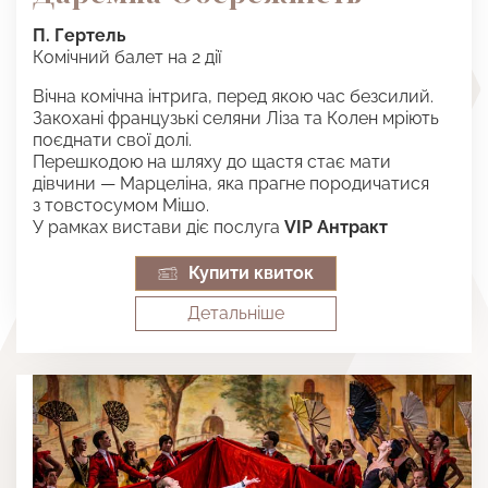
П. Гертель
Комічний балет на 2 дії
Вічна комічна інтрига, перед якою час безсилий.
Закохані французькі селяни Ліза та Колен мріють
поєднати свої долі.
Перешкодою на шляху до щастя стає мати
дівчини — Марцеліна, яка прагне породичатися
з товстосумом Мішо.
У рамках вистави діє послуга
VIP Антракт
Купити квиток
Детальнiше