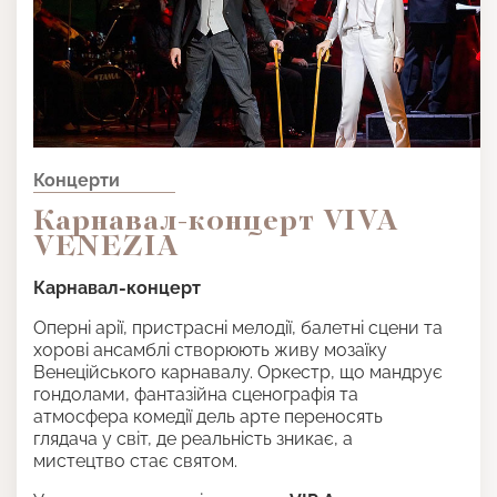
Концерти
Карнавал-концерт VIVA
VENEZIA
Карнавал-концерт
Оперні арії, пристрасні мелодії, балетні сцени та
хорові ансамблі створюють живу мозаїку
Венеційського карнавалу. Оркестр, що мандрує
гондолами, фантазійна сценографія та
атмосфера комедії дель арте переносять
глядача у світ, де реальність зникає, а
мистецтво стає святом.