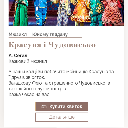
Мюзикл
Юному глядачу
Красуня і Чудовисько
А. Сегал
Казковий мюзикл
У нашій казці ви побачите мрійницю Красуню та
її друзів звіряток.
Загадкову Фею та страшенного Чудовисько, а
також його слуг-монстрів.
Казка чекає на вас!
Купити квиток
Детальнiше