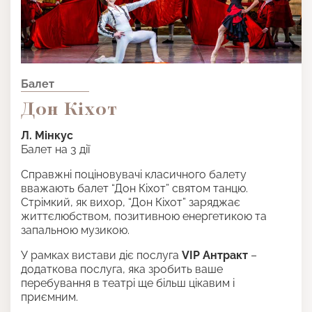
Балет
Дон Кіхот
Л. Мінкус
Балет на 3 дії
Справжні поціновувачі класичного балету
вважають балет “Дон Кіхот” святом танцю.
Стрімкий, як вихор, “Дон Кіхот” заряджає
життєлюбством, позитивною енергетикою та
запальною музикою.
У рамках вистави діє послуга
VIP Антракт
–
додаткова послуга, яка зробить ваше
перебування в театрі ще більш цікавим і
приємним.