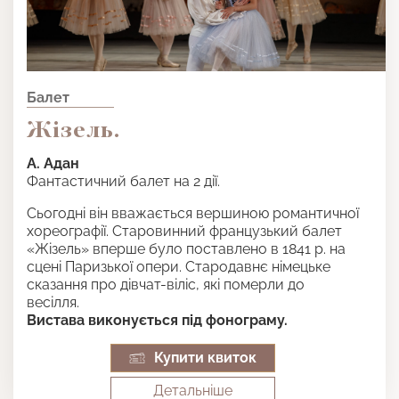
Балет
Жізель.
А. Адан
Фантастичний балет на 2 дії.
Сьогодні він вважається вершиною романтичної
хореографії. Старовинний французький балет
«Жізель» вперше було поставлено в 1841 р. на
сцені Паризької опери. Стародавнє німецьке
сказання про дівчат-віліс, які померли до
весілля.
Вистава виконується під фонограму.
Купити квиток
Детальнiше