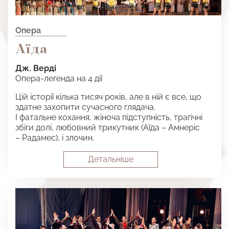
Опера
Аїда
Дж. Верді
Опера-легенда на 4 дії
Цій історії кілька тисяч років, але в ній є все, що
здатне захопити сучасного глядача.
І фатальне кохання, жіноча підступність, трагічні
збіги долі, любовний трикутник (Аїда – Амнеріс
– Радамес), і злочин.
Детальнiше