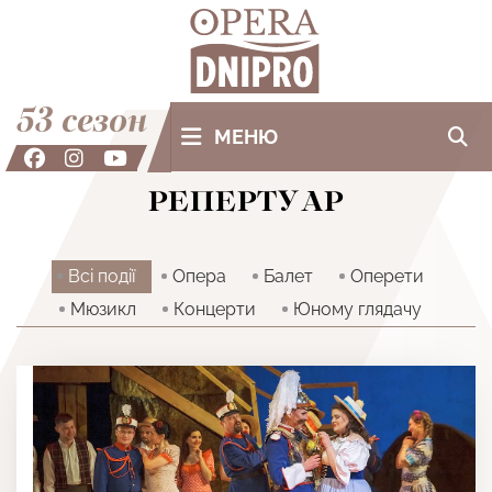
53 сезон
МЕНЮ
РЕПЕРТУАР
Всi події
Опера
Балет
Оперети
Мюзикл
Концерти
Юному глядачу