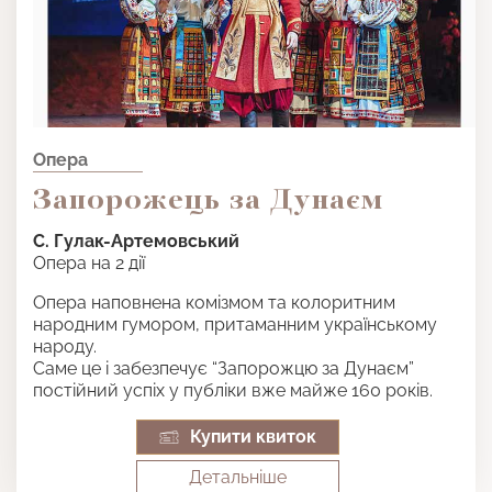
Опера
Запорожець за Дунаєм
С. Гулак-Артемовський
Опера на 2 дії
Опера наповнена комізмом та колоритним
народним гумором, притаманним українському
народу.
Саме це і забезпечує “Запорожцю за Дунаєм”
постійний успіх у публіки вже майже 160 років.
Купити квиток
Детальнiше