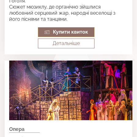
Гоголя.
Сюжет мюзиклу, де органічно зійшлися
любовний серцевий жар, народні веселощі з
його піснями та танцями.
Купити квиток
Детальнiше
Опера