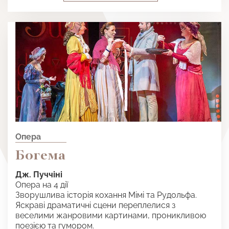
Опера
Богема
Дж. Пуччіні
Опера на 4 дії
Зворушлива історія кохання Мімі та Рудольфа.
Яскраві драматичні сцени переплелися з
веселими жанровими картинами, проникливою
поезією та гумором.