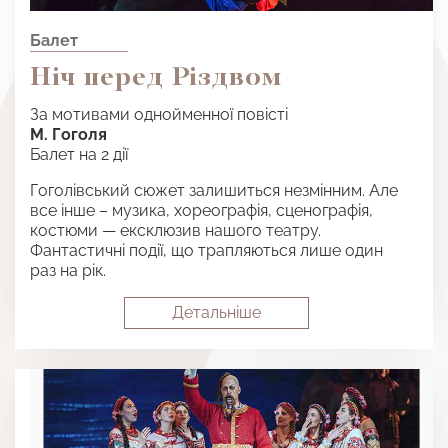
Балет
Ніч перед Різдвом
За мотивами однойменної повісті
М. Гоголя
Балет на 2 дії
Гоголівський сюжет залишиться незмінним. Але
все інше – музика, хореографія, сценографія,
костюми — ексклюзив нашого театру.
Фантастичні події, що трапляються лише один
раз на рік.
Детальнiше