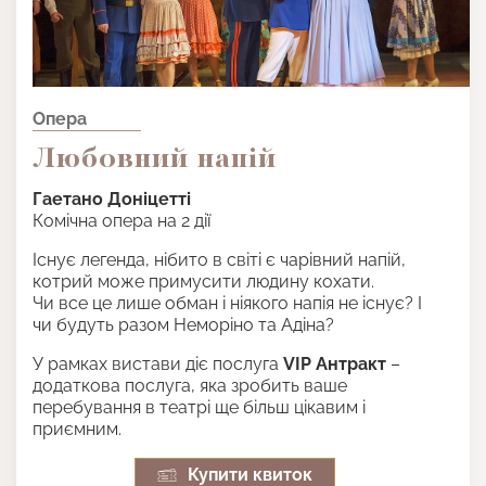
Опера
Любовний напій
Гаетано Доніцетті
Комічна опера на 2 дії
Існує легенда, нібито в світі є чарівний напій,
котрий може примусити людину кохати.
Чи все це лише обман і ніякого напія не існує? І
чи будуть разом Неморіно та Адіна?
У рамках вистави діє послуга
VIP Антракт
–
додаткова послуга, яка зробить ваше
перебування в театрі ще більш цікавим і
приємним.
Купити квиток