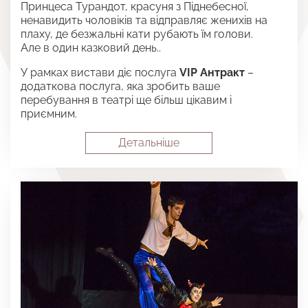
Принцеса Турандот, красуня з Піднебесної,
ненавидить чоловіків та відправляє женихів на
плаху, де безжальні кати рубають їм голови.
Але в один казковий день..
У рамках вистави діє послуга
VIP Антракт
–
додаткова послуга, яка зробить ваше
перебування в театрі ще більш цікавим і
приємним.
Детальнiше