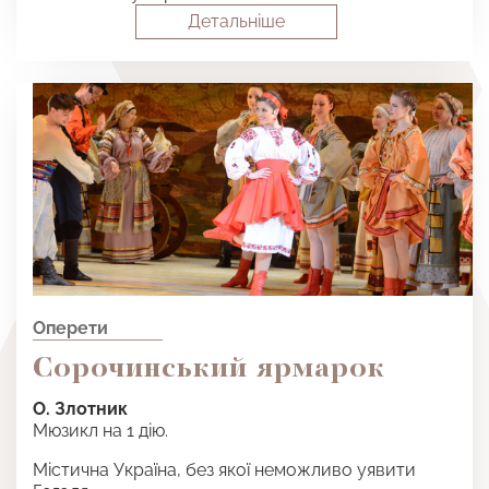
Детальнiше
Оперети
Сорочинський ярмарок
О. Злотник
Мюзикл на 1 дію.
Містична Україна, без якої неможливо уявити